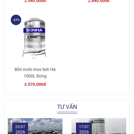
2.540.000đ
2.840.000đ
-27%
Bồn nước inox Sơn Hà
1000L Đứng
3.570.000đ
TƯ VẤN
25/07
17/07
2026
2026