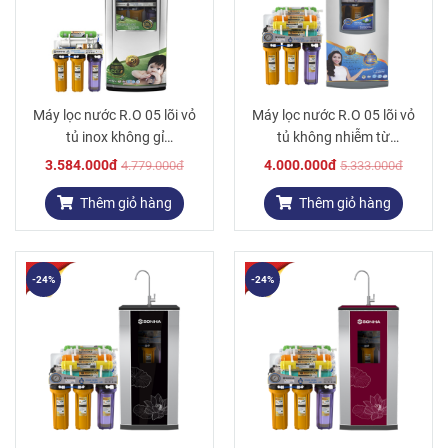
Máy lọc nước R.O 05 lõi vỏ
Máy lọc nước R.O 05 lõi vỏ
tủ inox không gỉ
tủ không nhiễm từ
SHRO.2N.10.5
SHRO.2P.10.5
3.584.000đ
4.000.000đ
4.779.000đ
5.333.000đ
Thêm giỏ hàng
Thêm giỏ hàng
-24%
-24%