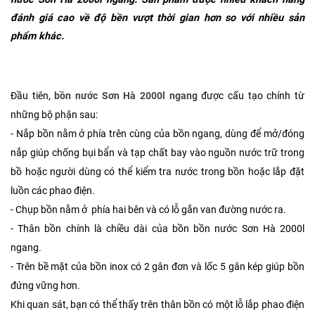
đánh giá cao về độ bền vượt thời gian hơn so với nhiều sản
phẩm khác.
Đầu tiên,
bồn nước Sơn Hà 2000l ngang
được cấu tạo chính từ
những bộ phận sau:
- Nắp bồn nằm ở phía trên cùng của bồn ngang, dùng để mở/đóng
nắp giúp chống bụi bẩn và tạp chất bay vào nguồn nước trữ trong
bồ hoặc người dùng có thể kiểm tra nước trong bồn hoặc lắp đặt
luồn các phao điện.
-
Chụp bồn nằm ở phía hai bên và có lỗ gắn van đường nước ra.
-
Thân bồn chính là chiều dài của bồn bồn nước Sơn Hà 2000l
ngang.
-
Trên bề mặt của bồn inox có 2 gân đơn và lốc 5 gân kép giúp bồn
đứng vững hơn.
Khi quan sát, bạn có thể thấy trên thân bồn có một lỗ lắp phao điện