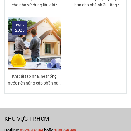
cho nhà sử dụng lâu dài?
hơn cho nhà nhiều tầng?
09/07
2026
Khi cải tạo nhà, hệ thống
nước nên nâng cấp phần nào
trước?
KHU VỰC TP.HCM
Hotline
:
0979616344
hoặc
1800646486