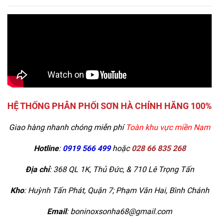
HỆ THỐNG PHÂN PHỐI SƠN HÀ CHÍNH HÃNG 100%
Giao hàng nhanh chóng miễn phí
Toàn khu vực miền Nam
Hotline
:
0919 566 499
hoặc
028 66 835 268
Địa chỉ
: 368 QL 1K, Thủ Đức, & 710 Lê Trọng Tấn
Kho
:
Huỳnh Tấn Phát, Quận 7; Phạm Văn Hai, Bình Chánh
Email
: boninoxsonha68@gmail.com