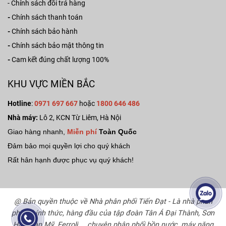
-
Chính sách đổi trả hàng
-
Chính sách thanh toán
-
Chính sách bảo hành
-
Chính sách bảo mật thông tin
-
Cam kết đúng chất lượng 100%
KHU VỰC MIỀN BẮC
Hotline
:
0971 697 667
hoặc
1800 646 486
Nhà máy:
Lô 2, KCN Từ Liêm, Hà Nội
Giao hàng nhanh,
Miễn phí
Toàn Quốc
Đảm bảo mọi quyền lợi cho quý khách
Rất hân hạnh được phục vụ quý khách!
@ Bản quyền thuộc về Nhà phân phối Tiến Đạt - Là nhà phân
phối chính thức, hàng đầu của tập đoàn Tân Á Đại Thành, Sơn
Hà, Toàn Mỹ, Ferroli,... chuyên phân phối bồn nước, máy năng