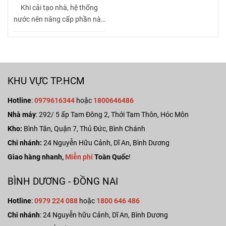
Khi cải tạo nhà, hệ thống
nước nên nâng cấp phần nào
trước?
KHU VỰC TP.HCM
Hotline
:
0979616344
hoặc
1800646486
Nhà máy
:
292/ 5 ấp Tam Đông 2, Thới Tam Thôn, Hóc Môn
Kho:
Bình Tân, Quận 7, Thủ Đức, Bình Chánh
Chi nhánh:
24 Nguyễn Hữu Cảnh, Dĩ An, Bình Dương
Giao hàng nhanh,
Miễn phí
Toàn Quốc
!
BÌNH DƯƠNG - ĐỒNG NAI
Hotline
:
0979 224 088
hoặc
1800 646 486
Chi nhánh
: 24 Nguyễn hữu Cảnh, Dĩ An, Bình Dương