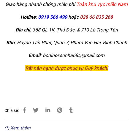
Giao hàng nhanh chóng miễn phí
Toàn khu vực miền Nam
Hotline
:
0919 566 499
hoặc
028 66 835 268
Địa chỉ
: 368 QL 1K, Thủ Đức, & 710 Lê Trọng Tấn
Kho
:
Huỳnh Tấn Phát, Quận 7; Phạm Văn Hai, Bình Chánh
Email
: boninoxsonha68@gmail.com
Rất hân hạnh được phục vụ Quý khách!
Chia sẻ:
(*) Xem thêm