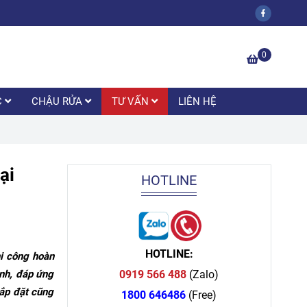
0
C
CHẬU RỬA
TƯ VẤN
LIÊN HỆ
ại
HOTLINE
HOTLINE:
i công hoàn
ịnh, đáp ứng
0919 566 488
(Zalo)
lắp đặt cũng
1800 646486
(Free)