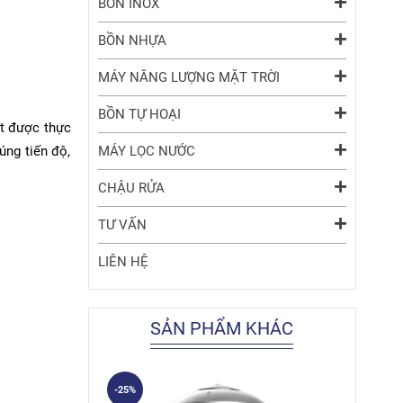
BỒN INOX
BỒN NHỰA
MÁY NĂNG LƯỢNG MẶT TRỜI
BỒN TỰ HOẠI
ặt được thực
úng tiến độ,
MÁY LỌC NƯỚC
CHẬU RỬA
TƯ VẤN
LIÊN HỆ
SẢN PHẨM KHÁC
-25%