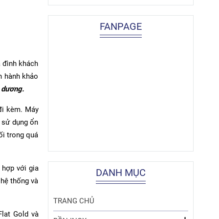
FANPAGE
a đình khách
ến hành khảo
 dương.
 đi kèm. Máy
t sử dụng ổn
ối trong quá
 hợp với gia
DANH MỤC
 hệ thống và
TRANG CHỦ
lat Gold và