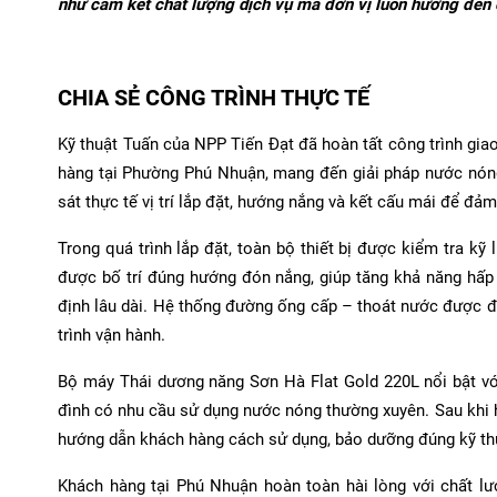
như cam kết chất lượng dịch vụ mà đơn vị luôn hướng đến
CHIA SẺ CÔNG TRÌNH THỰC TẾ
Kỹ thuật Tuấn của NPP Tiến Đạt đã hoàn tất công trình gia
hàng tại Phường Phú Nhuận, mang đến giải pháp nước nóng h
sát thực tế vị trí lắp đặt, hướng nắng và kết cấu mái để đ
Trong quá trình lắp đặt, toàn bộ thiết bị được kiểm tra k
được bố trí đúng hướng đón nắng, giúp tăng khả năng hấp 
định lâu dài. Hệ thống đường ống cấp – thoát nước được đấ
trình vận hành.
Bộ máy Thái dương năng Sơn Hà Flat Gold 220L nổi bật với 
đình có nhu cầu sử dụng nước nóng thường xuyên. Sau khi ho
hướng dẫn khách hàng cách sử dụng, bảo dưỡng đúng kỹ thu
Khách hàng tại Phú Nhuận hoàn toàn hài lòng với chất l