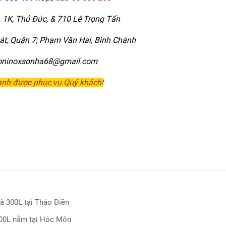
L 1K, Thủ Đức, & 710 Lê Trọng Tấn
t, Quận 7; Phạm Văn Hai, Bình Chánh
boninoxsonha68@gmail.com
ạnh được phục vụ Quý khách!
à 300L tại Thảo Điền
500L nằm tại Hóc Môn