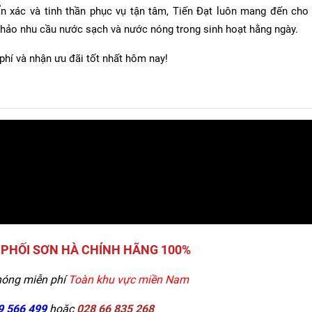
uẩn xác và tinh thần phục vụ tận tâm, Tiến Đạt luôn mang đến ch
n hảo nhu cầu nước sạch và nước nóng trong sinh hoạt hằng ngày.
hí và nhận ưu đãi tốt nhất hôm nay!
PHỐI SƠN HÀ CHÍNH HÃNG 100%
hóng miễn phí
Toàn khu vực miền Nam
9 566 499
hoặc
028 66 835 268