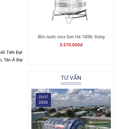
Bồn nước inox Sơn Hà 1000L Đứng
3.570.000đ
hối Tiến Đạt
, Tân Á Đại
TƯ VẤN
25/07
2026