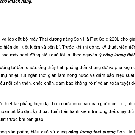
 cho khách hàng.
o và lắp đặt bộ máy Thái dương năng Sơn Hà Flat Gold 220L cho gi
iện đại, tiết kiệm và bền bỉ. Trước khi thi công, kỹ thuật viên ti
ảm bảo máy hoạt động hiệu quả tối ưu theo nguyên lý
năng lượng thái
ỹ lưỡng từ bồn chứa, ống thủy tinh phẳng đến khung đỡ và phụ kiện
thụ nhiệt, rút ngắn thời gian làm nóng nước và đảm bảo hiệu suấ
u nối cẩn thận, chắc chắn, đảm bảo không rò rỉ và an toàn tuyệt đ
thiết kế phẳng hiện đại, bồn chứa inox cao cấp giữ nhiệt tốt, phù
àn tất lắp đặt, kỹ thuật Tuấn tiến hành kiểm tra tổng thể, chạy thử
ật trước khi bàn giao.
ượng sản phẩm, hiệu quả sử dụng
năng lượng thái dương
Sơn Hà F