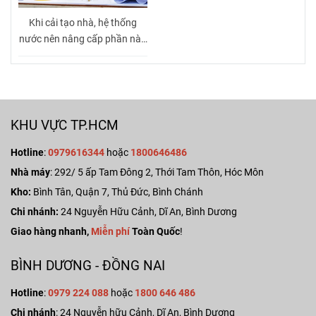
Khi cải tạo nhà, hệ thống
nước nên nâng cấp phần nào
trước?
KHU VỰC TP.HCM
Hotline
:
0979616344
hoặc
1800646486
Nhà máy
:
292/ 5 ấp Tam Đông 2, Thới Tam Thôn, Hóc Môn
Kho:
Bình Tân, Quận 7, Thủ Đức, Bình Chánh
Chi nhánh:
24 Nguyễn Hữu Cảnh, Dĩ An, Bình Dương
Giao hàng nhanh,
Miễn phí
Toàn Quốc
!
BÌNH DƯƠNG - ĐỒNG NAI
Hotline
:
0979 224 088
hoặc
1800 646 486
Chi nhánh
: 24 Nguyễn hữu Cảnh, Dĩ An, Bình Dương