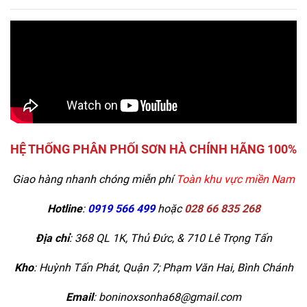
HỆ THỐNG PHÂN PHỐI SƠN HÀ CHÍNH HÃNG 100%
Giao hàng nhanh chóng miễn phí
Toàn khu vực miền Nam
Hotline
:
0919 566 499
hoặc
028 66 835 268
Địa chỉ
: 368 QL 1K, Thủ Đức, & 710 Lê Trọng Tấn
Kho
:
Huỳnh Tấn Phát, Quận 7; Phạm Văn Hai, Bình Chánh
Email
: boninoxsonha68@gmail.com