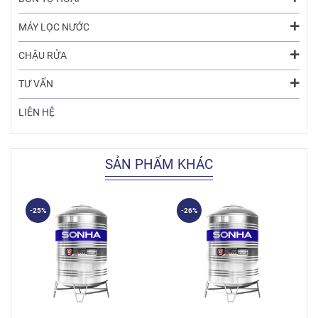
MÁY LỌC NƯỚC
CHẬU RỬA
TƯ VẤN
LIÊN HỆ
SẢN PHẨM KHÁC
-25%
-26%